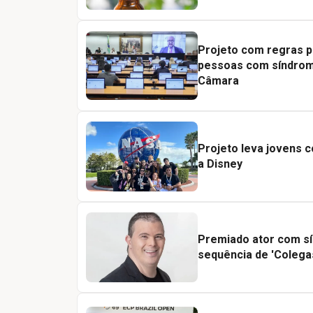
Projeto com regras p
pessoas com síndrom
Câmara
Projeto leva jovens 
a Disney
Premiado ator com s
sequência de 'Colega