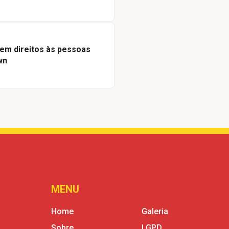
tem direitos às pessoas
wn
MENU
Home
Galeria
Sobre
LGPD