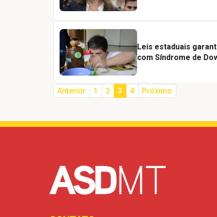
Leis estaduais garan
com Síndrome de Do
(current)
Anterior
1
2
3
4
Próximo