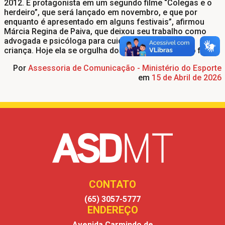
2012. É protagonista em um segundo filme “Colegas e o
herdeiro”, que será lançado em novembro, e que por
enquanto é apresentado em alguns festivais”, afirmou
Márcia Regina de Paiva, que deixou seu trabalho como
advogada e psicóloga para cuidar do João, quando
criança. Hoje ela se orgulha do desenvolvimento do filho.
Por
Assessoria de Comunicação - Ministério do Esporte
em
15 de Abril de 2026
CONTATO
(65) 3057-5777
- Telefone
ENDEREÇO
Avenida Carmindo de